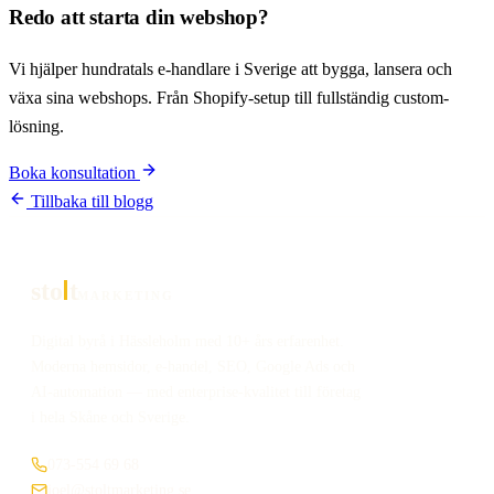
Redo att starta din webshop?
Vi hjälper hundratals e-handlare i Sverige att bygga, lansera och
växa sina webshops. Från Shopify-setup till fullständig custom-
lösning.
Boka konsultation
Tillbaka till blogg
sto
t
MARKETING
Digital byrå i Hässleholm med 10+ års erfarenhet.
Moderna hemsidor, e-handel, SEO, Google Ads och
AI-automation — med enterprise-kvalitet till företag
i hela Skåne och Sverige.
073-554 69 68
joel@stoltmarketing.se