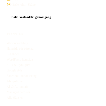
Hässleholm, Skåne
Boka kostnadsfri genomgång
TJÄNSTER
Webbutveckling
Hemsida för företag
E-handel
WordPress-hemsida
SEO & Synlighet
Google Ads
Facebook-annonsering
AI-synlighet
AI & Automation
Managed hemsida
Alla tjänster