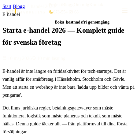
Projekt
Blogg
Om mig
Kontakt
Start
·
Blogg
·
E-handel 2026
sto
t
073-554 69 68
MARKETING
E-handel
Boka kostnadsfri genomgång
Starta e-handel 2026 — Komplett guide
för svenska företag
10 maj 2026
10 min läsning
E-handel är inte längre en fritidsaktivitet för tech-startups. Det är
vanlig affär för småföretag i Hässleholm, Stockholm och Gävle.
Men att starta en webshop är inte bara 'ladda upp bilder och vänta på
pengarna'.
Det finns juridiska regler, betalningsgatewayer som måste
funktionera, logistik som måste planeras och teknik som måste
hållas. Denna guide täcker allt — från plattformval till dina första
försäljningar.