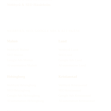
Webbyrå
& SEO
Hässleholm
WEBBYRÅ, SEO, GOOGLE ADS & AI I SKÅNE
Malmö
Lund
Webbyrå
Malmö
Webbyrå
Lund
SEO
Malmö
SEO
Lund
Google Ads
Malmö
Google Ads
Lund
AI-automation
Malmö
AI-automation
Lund
Helsingborg
Kristianstad
Webbyrå
Helsingborg
Webbyrå
Kristianstad
SEO
Helsingborg
SEO
Kristianstad
Google Ads
Helsingborg
Google Ads
Kristianstad
AI-automation
Helsingborg
AI-automation
Kristianstad