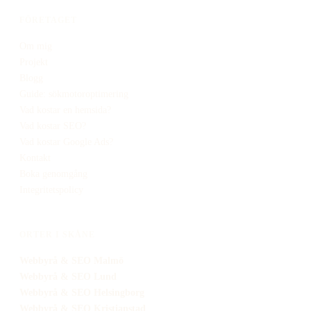
FÖRETAGET
Om mig
Projekt
Blogg
Guide: sökmotoroptimering
Vad kostar en hemsida?
Vad kostar SEO?
Vad kostar Google Ads?
Kontakt
Boka genomgång
Integritetspolicy
ORTER I SKÅNE
Webbyrå
& SEO
Malmö
Webbyrå
& SEO
Lund
Webbyrå
& SEO
Helsingborg
Webbyrå
& SEO
Kristianstad