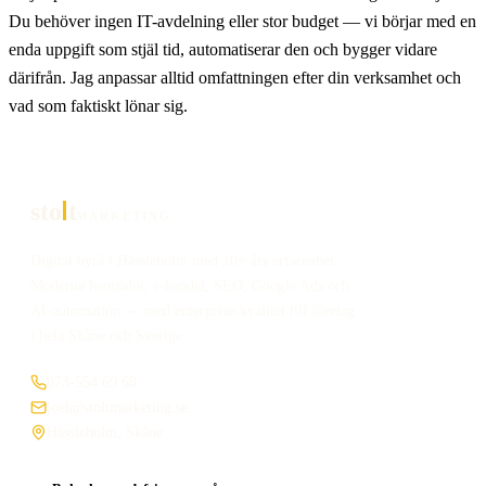
Du behöver ingen IT-avdelning eller stor budget — vi börjar med en
enda uppgift som stjäl tid, automatiserar den och bygger vidare
därifrån. Jag anpassar alltid omfattningen efter din verksamhet och
vad som faktiskt lönar sig.
sto
t
MARKETING
Digital byrå i Hässleholm med 10+ års erfarenhet.
Moderna hemsidor, e-handel, SEO, Google Ads och
AI-automation — med enterprise-kvalitet till företag
i hela Skåne och Sverige.
073-554 69 68
joel@stoltmarketing.se
Hässleholm, Skåne