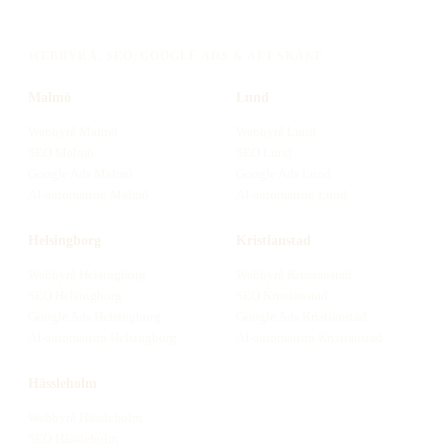
WEBBYRÅ, SEO, GOOGLE ADS & AI I SKÅNE
Malmö
Lund
Webbyrå
Malmö
Webbyrå
Lund
SEO
Malmö
SEO
Lund
Google Ads
Malmö
Google Ads
Lund
AI-automation
Malmö
AI-automation
Lund
Helsingborg
Kristianstad
Webbyrå
Helsingborg
Webbyrå
Kristianstad
SEO
Helsingborg
SEO
Kristianstad
Google Ads
Helsingborg
Google Ads
Kristianstad
AI-automation
Helsingborg
AI-automation
Kristianstad
Hässleholm
Webbyrå
Hässleholm
SEO
Hässleholm