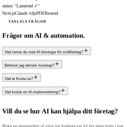
status
:
"Lanserad ✓"
Next.js
Claude AI
jsPDF
Resend
VANLIGA FRÅGOR
Frågor om AI & automation.
Vad menar du med AI-lösningar för småföretag?
Behöver jag teknisk kunskap?
Vad är Kvota.se?
Vad kostar en AI-implementering?
Vill du se hur AI kan hjälpa ditt företag?
Boka en genomgång så visar jag konkret var AI ger mest nytta i just