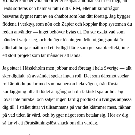
Konkret kan det vara att offerter skapas automatiskt ur ett mejl, att
leads sorteras och hamnar rätt i ditt CRM, eller att kundfrågor
besvaras dygnet runt av en chatbot som kan ditt företag. Jag bygger
flödena i verktyg som n8n och Zapier och kopplar ihop systemen du
redan använder — inget behöver bytas ut. Du ser exakt vad som
händer i varje steg, och du äger lösningen. Min utgångspunkt är
alltid att börja smått med ett tydligt flöde som ger snabb effekt, inte
ett stort projekt som tar månader att landa.
Jag sitter i Hässleholm men jobbar med företag i hela Sverige — allt
sker digitalt, så avståndet spelar ingen roll. Det som däremot spelar
roll är att du pratar med samma person hela vägen, från första
kartläggning till att flödet är igång och du faktiskt sparar tid. Jag
lovar inte mirakel och säljer ingen färdig produkt du tvingas anpassa
dig till. I stället tittar vi tillsammans på var det klämmer mest, räknar
på vad tiden är värd, och bygger något som betalar sig. Hör av dig
så tar vi ett förutsättningslöst snack om din vardag.