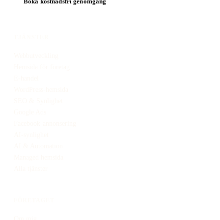
Boka kostnadsfri genomgång
TJÄNSTER
Webbutveckling
Hemsida för företag
E-handel
WordPress-hemsida
SEO & Synlighet
Google Ads
Facebook-annonsering
AI-synlighet
AI & Automation
Managed hemsida
Alla tjänster
FÖRETAGET
Om mig