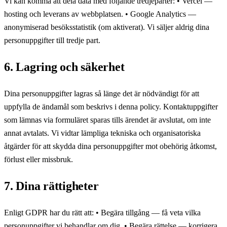
Vi kan komma att dela data med följande tredjeparter: • Vercel —
hosting och leverans av webbplatsen. • Google Analytics —
anonymiserad besöksstatistik (om aktiverat). Vi säljer aldrig dina
personuppgifter till tredje part.
6. Lagring och säkerhet
Dina personuppgifter lagras så länge det är nödvändigt för att
uppfylla de ändamål som beskrivs i denna policy. Kontaktuppgifter
som lämnas via formuläret sparas tills ärendet är avslutat, om inte
annat avtalats. Vi vidtar lämpliga tekniska och organisatoriska
åtgärder för att skydda dina personuppgifter mot obehörig åtkomst,
förlust eller missbruk.
7. Dina rättigheter
Enligt GDPR har du rätt att: • Begära tillgång — få veta vilka
personuppgifter vi behandlar om dig. • Begära rättelse — korrigera