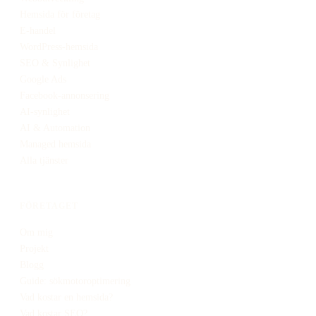
Hemsida för företag
E-handel
WordPress-hemsida
SEO & Synlighet
Google Ads
Facebook-annonsering
AI-synlighet
AI & Automation
Managed hemsida
Alla tjänster
FÖRETAGET
Om mig
Projekt
Blogg
Guide: sökmotoroptimering
Vad kostar en hemsida?
Vad kostar SEO?