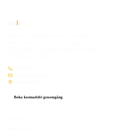
sto
t
MARKETING
Digital byrå i Hässleholm med 10+ års erfarenhet.
Moderna hemsidor, e-handel, SEO, Google Ads och
AI-automation — med enterprise-kvalitet till företag
i hela Skåne och Sverige.
073-554 69 68
joel@stoltmarketing.se
Hässleholm, Skåne
Boka kostnadsfri genomgång
TJÄNSTER
Webbutveckling