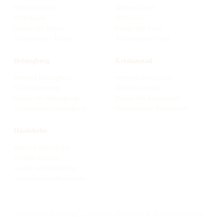
Webbyrå
Malmö
Webbyrå
Lund
SEO
Malmö
SEO
Lund
Google Ads
Malmö
Google Ads
Lund
AI-automation
Malmö
AI-automation
Lund
Helsingborg
Kristianstad
Webbyrå
Helsingborg
Webbyrå
Kristianstad
SEO
Helsingborg
SEO
Kristianstad
Google Ads
Helsingborg
Google Ads
Kristianstad
AI-automation
Helsingborg
AI-automation
Kristianstad
Hässleholm
Webbyrå
Hässleholm
SEO
Hässleholm
Google Ads
Hässleholm
AI-automation
Hässleholm
©
2026
Stolt Marketing — webbyrå i Hässleholm & Skåne för hemsidor,