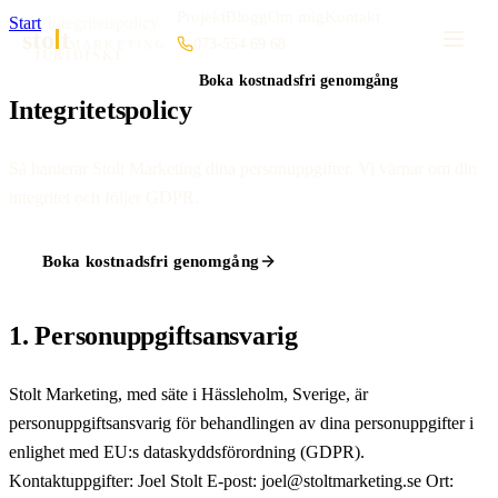
Projekt
Blogg
Om mig
Kontakt
Start
·
Integritetspolicy
sto
t
073-554 69 68
MARKETING
JURIDISKT
Boka kostnadsfri genomgång
Integritetspolicy
Så hanterar Stolt Marketing dina personuppgifter. Vi värnar om din
integritet och följer GDPR.
Boka kostnadsfri genomgång
1. Personuppgiftsansvarig
Stolt Marketing, med säte i Hässleholm, Sverige, är
personuppgiftsansvarig för behandlingen av dina personuppgifter i
enlighet med EU:s dataskyddsförordning (GDPR).
Kontaktuppgifter: Joel Stolt E-post: joel@stoltmarketing.se Ort: