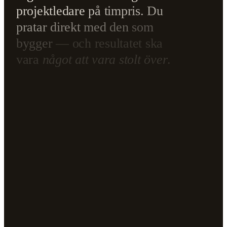
projektledare
på
timpris.
Du
pratar
direkt
med
den
som
bygger
—
och
resultatet
ska
vara
något
att
vara
stolt
över
.