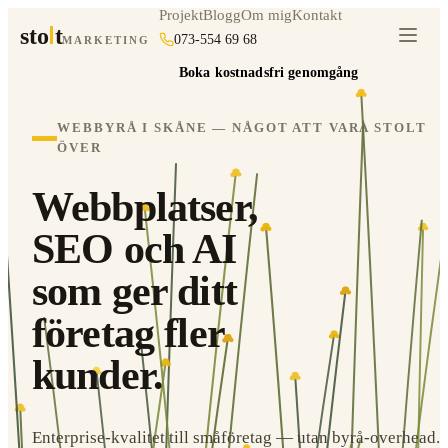
Projekt
Blogg
Om mig
Kontakt
sto
t
073-554 69 68
MARKETING
Boka kostnadsfri genomgång
WEBBYRÅ I SKÅNE — NÅGOT ATT VARA STOLT
ÖVER
Webbplatser,
SEO och AI
som ger ditt
företag fler
kunder.
Enterprise-kvalitet till småföretag — utan byrå-overhead.