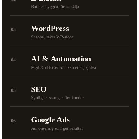
Butiker byggda för att sälja
WordPress
03
Snabba, säkra WP-sidor
AI & Automation
04
Mejl & offerter som sköter sig själva
SEO
05
Synlighet som ger fler kunder
Google Ads
06
Annonsering som ger resultat