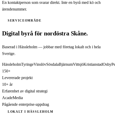
En kontaktperson som svarar direkt. Inte en byrå med kö och
ärendenummer.
SERVICEOMRÅDE
Digital byrå för nordöstra Skåne.
Baserad i Hässleholm — jobbar med företag lokalt och i hela
Sverige.
Hässleholm
Tyringe
Vinslöv
Sösdala
Bjärnum
Vittsjö
Kristianstad
Osby
Pe
150+
Levererade projekt
10+ år
Erfarenhet av digital strategi
AcadeMedia
Pågående enterprise-uppdrag
LOKALT I HÄSSLEHOLM