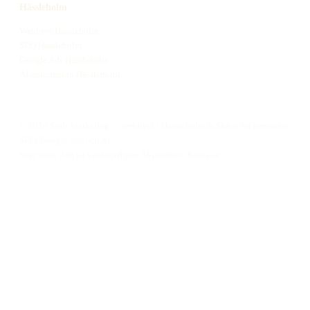
Hässleholm
Webbyrå
Hässleholm
SEO
Hässleholm
Google Ads
Hässleholm
AI-automation
Hässleholm
©
2026
Stolt Marketing — webbyrå i Hässleholm & Skåne för hemsidor,
SEO, Google Ads och AI.
Svar inom 24h på vardagar
Egen AI-produkt: Kvota.se