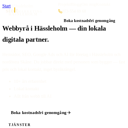
Projekt
Blogg
Om mig
Kontakt
Start
·
Hässleholm
sto
t
073-554 69 68
MARKETING
HÄSSLEHOLM
Boka kostnadsfri genomgång
Webbyrå i Hässleholm — din lokala
digitala partner.
Hemsidor, SEO, Google Ads och AI för företag i Hässleholm och
nordöstra Skåne. Du jobbar direkt med personen som bygger — fast
pris och lokal kontakt, inget byråkrångel.
10+ års erfarenhet
Lokal kontakt
Allt från webb till AI
Boka kostnadsfri genomgång
TJÄNSTER