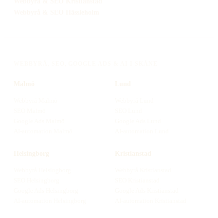
Webbyrå
& SEO
Kristianstad
Webbyrå
& SEO
Hässleholm
WEBBYRÅ, SEO, GOOGLE ADS & AI I SKÅNE
Malmö
Lund
Webbyrå
Malmö
Webbyrå
Lund
SEO
Malmö
SEO
Lund
Google Ads
Malmö
Google Ads
Lund
AI-automation
Malmö
AI-automation
Lund
Helsingborg
Kristianstad
Webbyrå
Helsingborg
Webbyrå
Kristianstad
SEO
Helsingborg
SEO
Kristianstad
Google Ads
Helsingborg
Google Ads
Kristianstad
AI-automation
Helsingborg
AI-automation
Kristianstad