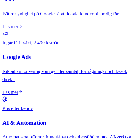
Bättre synlighet på Google så att lokala kunder hittar dig först.
Läs mer
Ingår i Tillväxt, 2 490 kr/mån
Google Ads
Riktad annonsering som ger fler samtal, förfrågningar och besök
direkt.
Läs mer
Pris efter behov
AI & Automation
Automatisera offerter, kundtjänst och arbetsflöden med AI-verktyg.