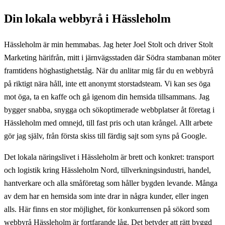
Din lokala webbyrå i Hässleholm
Hässleholm är min hemmabas. Jag heter Joel Stolt och driver Stolt
Marketing härifrån, mitt i järnvägsstaden där Södra stambanan möter
framtidens höghastighetståg. När du anlitar mig får du en webbyrå
på riktigt nära håll, inte ett anonymt storstadsteam. Vi kan ses öga
mot öga, ta en kaffe och gå igenom din hemsida tillsammans. Jag
bygger snabba, snygga och sökoptimerade webbplatser åt företag i
Hässleholm med omnejd, till fast pris och utan krångel. Allt arbete
gör jag själv, från första skiss till färdig sajt som syns på Google.
Det lokala näringslivet i Hässleholm är brett och konkret: transport
och logistik kring Hässleholm Nord, tillverkningsindustri, handel,
hantverkare och alla småföretag som håller bygden levande. Många
av dem har en hemsida som inte drar in några kunder, eller ingen
alls. Här finns en stor möjlighet, för konkurrensen på sökord som
webbyrå Hässleholm är fortfarande låg. Det betyder att rätt byggd