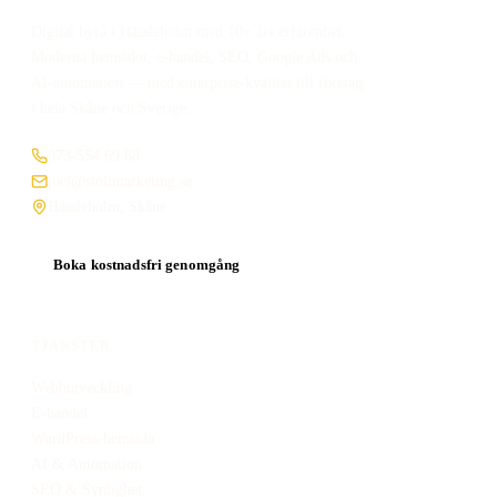
Digital byrå i Hässleholm med 10+ års erfarenhet.
Moderna hemsidor, e-handel, SEO, Google Ads och
AI-automation — med enterprise-kvalitet till företag
i hela Skåne och Sverige.
073-554 69 68
joel@stoltmarketing.se
Hässleholm, Skåne
Boka kostnadsfri genomgång
TJÄNSTER
Webbutveckling
E-handel
WordPress-hemsida
AI & Automation
SEO & Synlighet