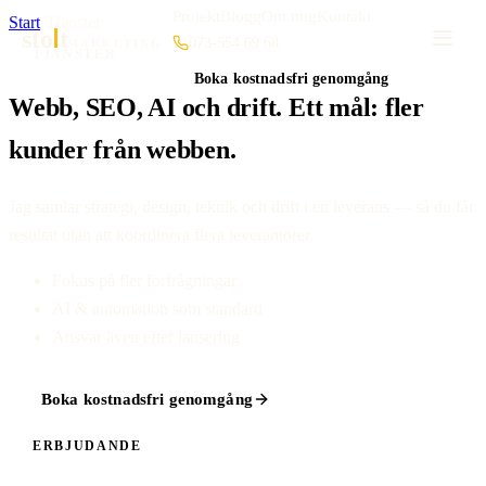
Projekt
Blogg
Om mig
Kontakt
Start
·
Tjänster
sto
t
073-554 69 68
MARKETING
TJÄNSTER
Boka kostnadsfri genomgång
Webb, SEO, AI och drift. Ett mål: fler
kunder från webben.
Jag samlar strategi, design, teknik och drift i en leverans — så du får
resultat utan att koordinera flera leverantörer.
Fokus på fler förfrågningar
AI & automation som standard
Ansvar även efter lansering
Boka kostnadsfri genomgång
ERBJUDANDE