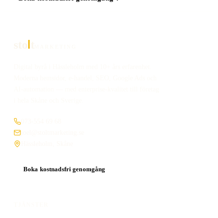
sto
t
MARKETING
Digital byrå i Hässleholm med 10+ års erfarenhet.
Moderna hemsidor, e-handel, SEO, Google Ads och
AI-automation — med enterprise-kvalitet till företag
i hela Skåne och Sverige.
073-554 69 68
joel@stoltmarketing.se
Hässleholm, Skåne
Boka kostnadsfri genomgång
TJÄNSTER