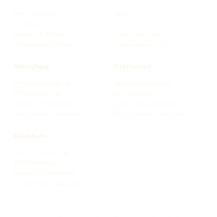
Webbyrå
Malmö
Webbyrå
Lund
SEO
Malmö
SEO
Lund
Google Ads
Malmö
Google Ads
Lund
AI-automation
Malmö
AI-automation
Lund
Helsingborg
Kristianstad
Webbyrå
Helsingborg
Webbyrå
Kristianstad
SEO
Helsingborg
SEO
Kristianstad
Google Ads
Helsingborg
Google Ads
Kristianstad
AI-automation
Helsingborg
AI-automation
Kristianstad
Hässleholm
Webbyrå
Hässleholm
SEO
Hässleholm
Google Ads
Hässleholm
AI-automation
Hässleholm