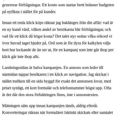
genererar förfrågningar. Ett konto som startar brett bränner budgeten
på nyfikna i stället för på kunder.
Innan ett enda klick köps räknar jag baklänges från din affär: vad är
en ny kund värd, vilken andel av besökarna blir förfrågningar, och
vad får ett klick då högst kosta? Det talet styr sedan vilka sökord vi
över huvud taget bjuder på. Ord som är för dyra för kalkylen väljs
bort hur lockande de än ser ut, för en kampanj som inte går ihop per
klick går inte ihop alls.
Landningssidan är halva kampanjen. En annons som leder till
startsidan tappar besökaren i tre klick av navigation. Jag skickar i
stället trafiken till en sida byggd för exakt det annonsen lovar, med
priset synligt, ett kort formulär och telefonnummer högst upp. Ofta
är det där den stora förbättringen finns, inte i annonstexten.
Mätningen sätts upp innan kampanjen tänds, aldrig efteråt.
Konverteringar räknas när formuläret faktiskt skickats eller samtalet