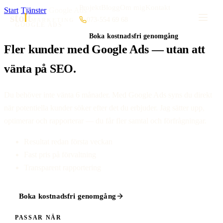
Projekt
Blogg
Om mig
Kontakt
Start
·
Tjänster
·
Google Ads
sto
t
073-554 69 68
MARKETING
GOOGLE ADS
Boka kostnadsfri genomgång
Fler kunder med Google Ads — utan att
vänta på SEO.
Du behöver inte vänta 6 månader. Med Google Ads syns du direkt
när potentiella kunder söker efter det du erbjuder. Jag sätter upp,
optimerar och rapporterar — du får fler samtal och förfrågningar.
Resultat redan första veckan
Fast pris på förvaltning
Transparent rapportering
Boka kostnadsfri genomgång
PASSAR NÄR