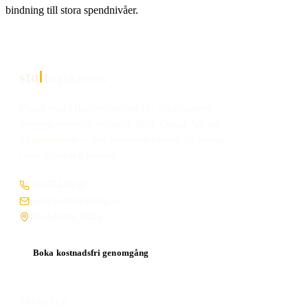
bindning till stora spendnivåer.
sto
t
MARKETING
Digital byrå i Hässleholm med 10+ års erfarenhet.
Moderna hemsidor, e-handel, SEO, Google Ads och
AI-automation — med enterprise-kvalitet till företag
i hela Skåne och Sverige.
073-554 69 68
joel@stoltmarketing.se
Hässleholm, Skåne
Boka kostnadsfri genomgång
TJÄNSTER