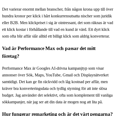
Det varierar enormt mellan branscher, från någon krona upp till över
hundra kronor per klick i hårt konkurrensutsatta nischer som juridik
eller B2B. Men klickpriset i sig är ointressant, det som räknas är vad
ett klick kostar i förhållande till vad en kund är värd. Ett dyrt klick
som ofta blir affär slår alltid ett billigt klick som aldrig konverterar.
Vad är Performance Max och passar det mitt
företag?
Performance Max är Googles AI-drivna kampanjtyp som visar
annonser över Sök, Maps, YouTube, Gmail och Displaynätverket
samtidigt. Det kan ge fin räckvidd och låg kostnad per affär, men
kräver bra konverteringsdata och tydlig styrning för att inte slösa
budget. Jag använder det selektivt, ofta som komplement till vanliga
sökkampanjer, när jag ser att din data är mogen nog att lita på.
Hur fungerar remarketing och är det värt pengarna?