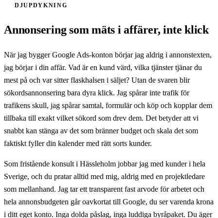
DJUPDYKNING
Annonsering som mäts i affärer, inte klick
När jag bygger Google Ads-konton börjar jag aldrig i annonstexten,
jag börjar i din affär. Vad är en kund värd, vilka tjänster tjänar du
mest på och var sitter flaskhalsen i säljet? Utan de svaren blir
sökordsannonsering bara dyra klick. Jag spårar inte trafik för
trafikens skull, jag spårar samtal, formulär och köp och kopplar dem
tillbaka till exakt vilket sökord som drev dem. Det betyder att vi
snabbt kan stänga av det som bränner budget och skala det som
faktiskt fyller din kalender med rätt sorts kunder.
Som fristående konsult i Hässleholm jobbar jag med kunder i hela
Sverige, och du pratar alltid med mig, aldrig med en projektledare
som mellanhand. Jag tar ett transparent fast arvode för arbetet och
hela annonsbudgeten går oavkortat till Google, du ser varenda krona
i ditt eget konto. Inga dolda påslag, inga luddiga byråpaket. Du äger