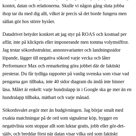
kontot, datan och relationerna. Skulle vi någon gång sluta jobba
ihop tar du med dig allt, vilket är precis så det borde fungera men
sällan gör hos större byråer.
Datadrivet betyder konkret att jag styr på ROAS och kostnad per
affär, inte på klickpris eller imponerande men tomma volymsiffror.
Jag testar sökordsstruktur, annonsvarianter och landningssidor
löpande, lägger till negativa sökord varje vecka och låter
Performance Max och remarketing göra jobbet där de faktiskt
presterar. Du får tydliga rapporter på vanlig svenska som visar vad
pengarna gav tillbaka, inte 40 sidor diagram du ändå inte hinner
läsa. Målet är enkelt: varje hundralapp in i Google ska ge mer än en
hundralapp tillbaka, mätbart och varje månad.
Sökordsvalet avgör mer än budgivningen. Jag börjar smalt med
exakta matchningar på de ord som signalerar köp, bygger en
negativlista som stoppar allt som luktar gratis, jobb eller gör-det-
själv, och breddar först när datan visar vilka ord som faktiskt