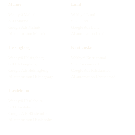
Malmö
Lund
Webbyrå
Malmö
Webbyrå
Lund
SEO
Malmö
SEO
Lund
Google Ads
Malmö
Google Ads
Lund
AI-automation
Malmö
AI-automation
Lund
Helsingborg
Kristianstad
Webbyrå
Helsingborg
Webbyrå
Kristianstad
SEO
Helsingborg
SEO
Kristianstad
Google Ads
Helsingborg
Google Ads
Kristianstad
AI-automation
Helsingborg
AI-automation
Kristianstad
Hässleholm
Webbyrå
Hässleholm
SEO
Hässleholm
Google Ads
Hässleholm
AI-automation
Hässleholm