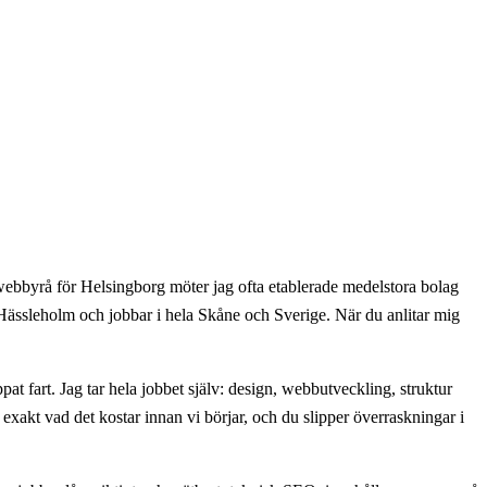
m webbyrå för Helsingborg möter jag ofta etablerade medelstora bolag
i Hässleholm och jobbar i hela Skåne och Sverige. När du anlitar mig
t fart. Jag tar hela jobbet själv: design, webbutveckling, struktur
exakt vad det kostar innan vi börjar, och du slipper överraskningar i