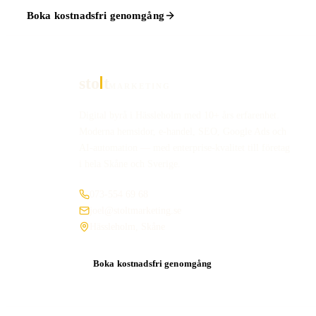
Boka kostnadsfri genomgång
sto
t
MARKETING
Digital byrå i Hässleholm med 10+ års erfarenhet.
Moderna hemsidor, e-handel, SEO, Google Ads och
AI-automation — med enterprise-kvalitet till företag
i hela Skåne och Sverige.
073-554 69 68
joel@stoltmarketing.se
Hässleholm, Skåne
Boka kostnadsfri genomgång