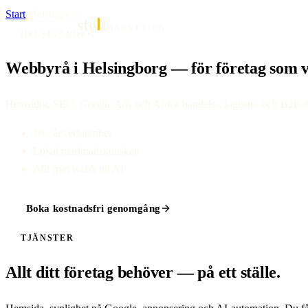
Start
·
Helsingborg
sto
t
MARKETING
HELSINGBORG
Webbyrå i Helsingborg — för företag som vi
Hemsidor, SEO, Google Ads och AI för handels-, logistik- och B2B-fö
10+ års erfarenhet
Lokal marknadskunskap
Allt från webb till AI
Boka kostnadsfri genomgång
TJÄNSTER
Allt ditt företag behöver — på ett ställe.