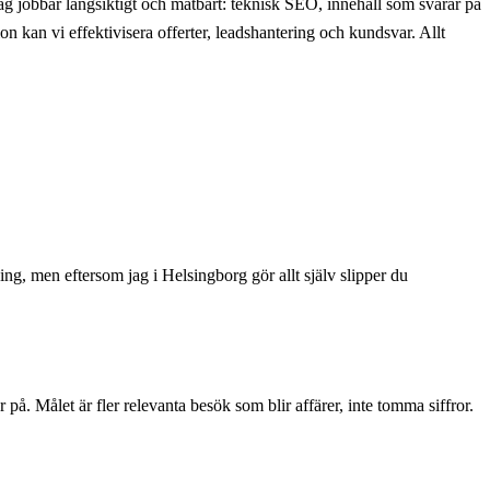
ag jobbar långsiktigt och mätbart: teknisk SEO, innehåll som svarar på
 kan vi effektivisera offerter, leadshantering och kundsvar. Allt
ing, men eftersom jag i Helsingborg gör allt själv slipper du
å. Målet är fler relevanta besök som blir affärer, inte tomma siffror.