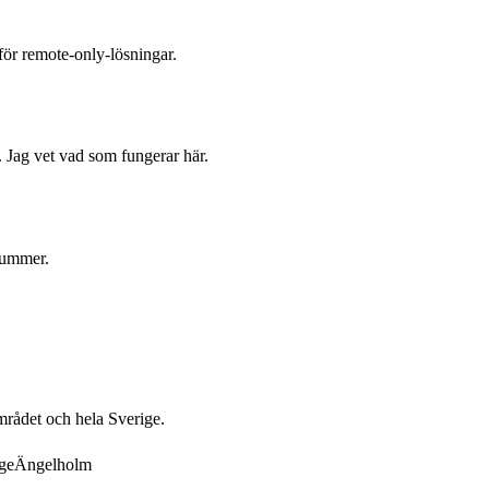
för remote-only-lösningar.
 Jag vet vad som fungerar här.
nummer.
rådet och hela Sverige.
ge
Ängelholm