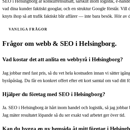
SEO i Helsingborg är konkurrensutsatt, särskilt inom logistik, e-hand
vad dina kunder faktiskt googlar, och en struktur Google förstår. Vil
knyts ihop så att trafik faktiskt blir affärer — inte bara besök. Hör av d
VANLIGA FRÅGOR
Frågor om webb & SEO i Helsingborg.
Vad kostar det att anlita en webbyrå i Helsingborg?
Jag jobbar med fast pris, så du vet hela kostnaden innan vi sätter igå
byråpåslag. Du får en konkret offert efter ett kort samtal om vad ditt f
Hjälper du företag med SEO i Helsingborg?
Ja. SEO i Helsingborg är hårt inom handel och logistik, så jag jobbar 
Jag mäter resultatet löpande så du ser exakt vad arbetet ger över tid.
Kan du bygga en ny hemsida åt mitt företag i Helsing