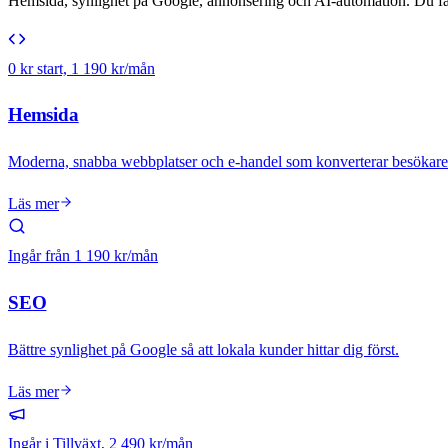
Hemsida, synlighet på Google, annonsering och AI-automation. Du får 
0 kr start, 1 190 kr/mån
Hemsida
Moderna, snabba webbplatser och e-handel som konverterar besökare t
Läs mer
Ingår från 1 190 kr/mån
SEO
Bättre synlighet på Google så att lokala kunder hittar dig först.
Läs mer
Ingår i Tillväxt, 2 490 kr/mån