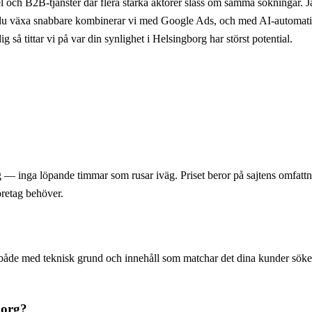
el och B2B-tjänster där flera starka aktörer slåss om samma sökningar. J
l du växa snabbare kombinerar vi med Google Ads, och med AI-automation
ig så tittar vi på var din synlighet i Helsingborg har störst potential.
ng — inga löpande timmar som rusar iväg. Priset beror på sajtens omfattn
öretag behöver.
både med teknisk grund och innehåll som matchar det dina kunder söker p
borg?