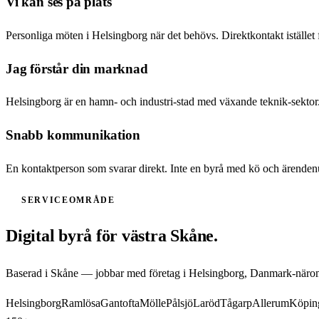
Vi kan ses på plats
Personliga möten i Helsingborg när det behövs. Direktkontakt istället 
Jag förstår din marknad
Helsingborg är en hamn- och industri-stad med växande teknik-sektor.
Snabb kommunikation
En kontaktperson som svarar direkt. Inte en byrå med kö och ärende
SERVICEOMRÅDE
Digital byrå för västra Skåne.
Baserad i Skåne — jobbar med företag i Helsingborg, Danmark-närom
Helsingborg
Ramlösa
Gantofta
Mölle
Pålsjö
Laröd
Tågarp
Allerum
Köpin