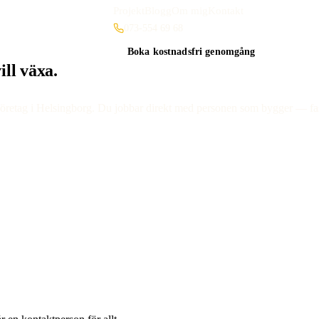
Projekt
Blogg
Om mig
Kontakt
073-554 69 68
Boka kostnadsfri genomgång
ll växa.
retag i Helsingborg. Du jobbar direkt med personen som bygger — fast