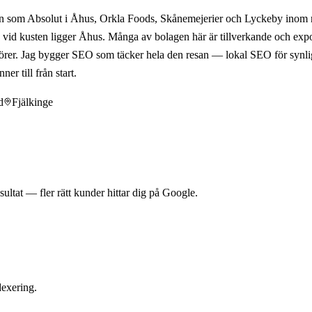
amn som Absolut i Åhus, Orkla Foods, Skånemejerier och Lyckeby inom 
vid kusten ligger Åhus. Många av bolagen här är tillverkande och exporti
törer. Jag bygger SEO som täcker hela den resan — lokal SEO för synligh
er till från start.
d
Fjälkinge
ltat — fler rätt kunder hittar dig på Google.
dexering.