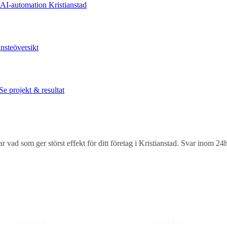
AI-automation Kristianstad
nsteöversikt
Se projekt & resultat
vad som ger störst effekt för ditt företag i
Kristianstad
. Svar inom 24h
TJÄNSTER
FÖRETAGET