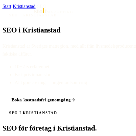
Start
·
Kristianstad
·
SEO
sto
t
MARKETING
SEO · KRISTIANSTAD
SEO i Kristianstad
Kristianstad är Sveriges matregion, med allt från livsmedelsproducen
faktiska affärer.
10+ års erfarenhet
Fast pris innan start
Allt görs av mig — ingen outsourcing
Boka kostnadsfri genomgång
SEO I KRISTIANSTAD
SEO för företag i Kristianstad.