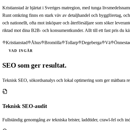
Kristianstad är hjärtat i Sveriges matregion, med tunga livsmedelsn
Runt omkring finns en stark väv av detaljhandel och byggföretag, och 
och nationellt, ofta mot inköpare och återförsäljare som söker leveran
riktad mot dina B2B- och konsumentkunder. Allt till ett fast pris du känn
Kristianstad
Åhus
Bromölla
Tollarp
Degeberga
Vä
Önnesta
VAD INGÅR
SEO som ger resultat.
Teknisk SEO, sökordsanalys och lokal optimering som ger mätbara resu
Teknisk SEO-audit
Fullständig genomgång av tekniska brister, laddtider, crawl-fel och in