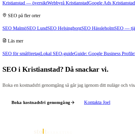
Kristianstad
— översikt
Webbyrå Kristianstad
Google Ads Kristianstad
SEO
på fler orter
SEO Malmö
SEO Lund
SEO Helsingborg
SEO Hässleholm
SEO
— tjä
Läs mer
SEO för småföretag
Lokal SEO-guide
Guide: Google Business Profile
SEO
i
Kristianstad
? Då snackar vi.
Boka en kostnadsfri genomgång så går jag igenom ditt nuläge och visar 
Kontakta
Joel
Boka kostnadsfri genomgång
sto
t
MARKETING