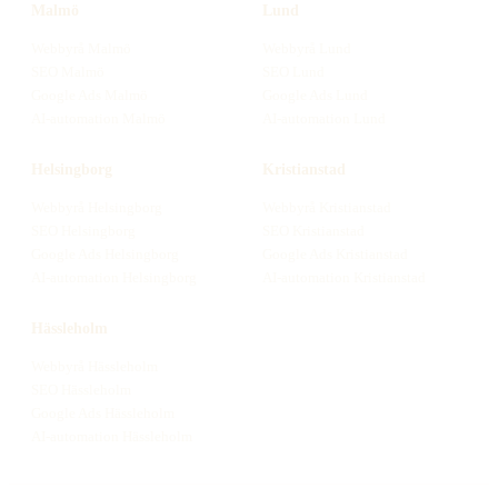
Malmö
Lund
Webbyrå
Malmö
Webbyrå
Lund
SEO
Malmö
SEO
Lund
Google Ads
Malmö
Google Ads
Lund
AI-automation
Malmö
AI-automation
Lund
Helsingborg
Kristianstad
Webbyrå
Helsingborg
Webbyrå
Kristianstad
SEO
Helsingborg
SEO
Kristianstad
Google Ads
Helsingborg
Google Ads
Kristianstad
AI-automation
Helsingborg
AI-automation
Kristianstad
Hässleholm
Webbyrå
Hässleholm
SEO
Hässleholm
Google Ads
Hässleholm
AI-automation
Hässleholm