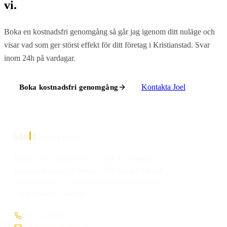
vi.
Boka en kostnadsfri genomgång så går jag igenom ditt nuläge och
visar vad som ger störst effekt för ditt företag i
Kristianstad
. Svar
inom 24h på vardagar.
Kontakta
Joel
Boka kostnadsfri genomgång
sto
t
MARKETING
Digital byrå i Hässleholm med 10+ års erfarenhet.
Moderna hemsidor, e-handel, SEO, Google Ads och
AI-automation — med enterprise-kvalitet till företag
i hela Skåne och Sverige.
073-554 69 68