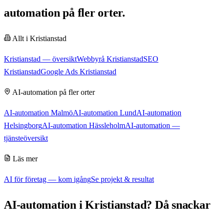
automation på fler orter.
Allt i
Kristianstad
Kristianstad
— översikt
Webbyrå Kristianstad
SEO
Kristianstad
Google Ads Kristianstad
AI-automation
på fler orter
AI-automation Malmö
AI-automation Lund
AI-automation
Helsingborg
AI-automation Hässleholm
AI-automation
—
tjänsteöversikt
Läs mer
AI för företag — kom igång
Se projekt & resultat
AI-automation
i
Kristianstad
? Då snackar