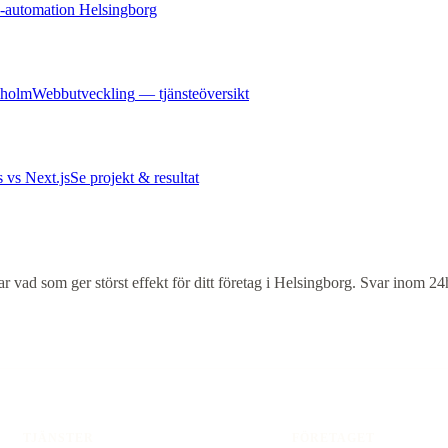
-automation Helsingborg
eholm
Webbutveckling
— tjänsteöversikt
 vs Next.js
Se projekt & resultat
vad som ger störst effekt för ditt företag i
Helsingborg
. Svar inom 24
TJÄNSTER
FÖRETAGET