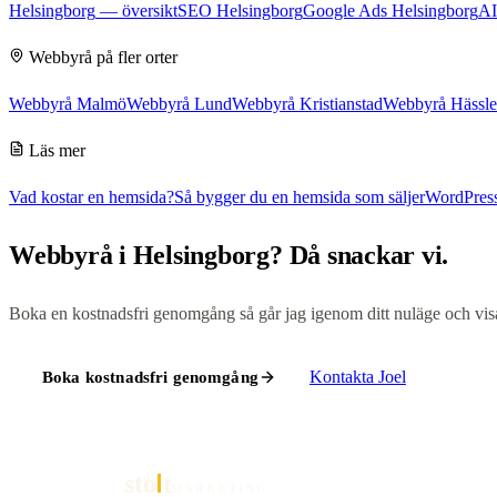
Helsingborg
— översikt
SEO Helsingborg
Google Ads Helsingborg
AI
Webbyrå
på fler orter
Webbyrå Malmö
Webbyrå Lund
Webbyrå Kristianstad
Webbyrå Hässl
Läs mer
Vad kostar en hemsida?
Så bygger du en hemsida som säljer
WordPress
Webbyrå
i
Helsingborg
? Då snackar vi.
Boka en kostnadsfri genomgång så går jag igenom ditt nuläge och visar 
Kontakta
Joel
Boka kostnadsfri genomgång
sto
t
MARKETING