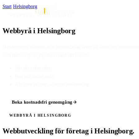
Start
·
Helsingborg
·
Webbyrå
sto
t
MARKETING
WEBBYRÅ · HELSINGBORG
Webbyrå i Helsingborg
Helsingborgs handels- och logistikbolag lever på flöde och förtroende
som faktiskt fyller pipelinen med rätt kunder.
10+ års erfarenhet
Fast pris innan start
Allt görs av mig — ingen outsourcing
Boka kostnadsfri genomgång
WEBBYRÅ I HELSINGBORG
Webbutveckling för företag i Helsingborg.