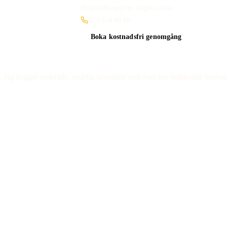
Projekt
Blogg
Om mig
Kontakt
073-554 69 68
Boka kostnadsfri genomgång
. Jag bygger polerade, snabba hemsidor som matchar etablerade företags