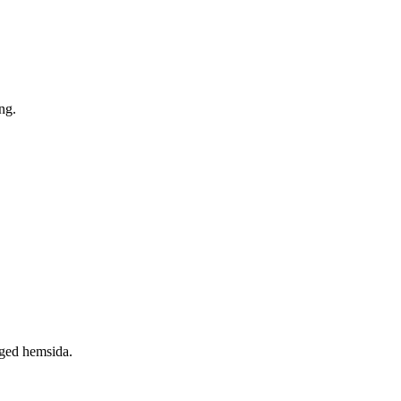
ng.
.
naged hemsida.