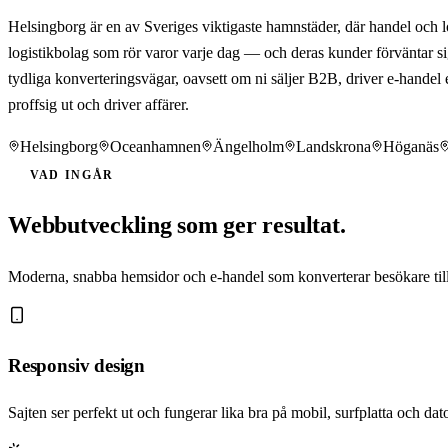
Helsingborg är en av Sveriges viktigaste hamnstäder, där handel och 
logistikbolag som rör varor varje dag — och deras kunder förväntar s
tydliga konverteringsvägar, oavsett om ni säljer B2B, driver e-handel el
proffsig ut och driver affärer.
Helsingborg
Oceanhamnen
Ängelholm
Landskrona
Höganäs
VAD INGÅR
Webbutveckling som ger resultat.
Moderna, snabba hemsidor och e-handel som konverterar besökare till
Responsiv design
Sajten ser perfekt ut och fungerar lika bra på mobil, surfplatta och dato