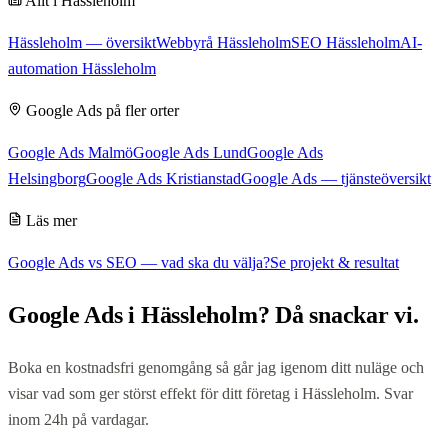
Allt i
Hässleholm
Hässleholm
— översikt
Webbyrå Hässleholm
SEO Hässleholm
AI-
automation Hässleholm
Google Ads
på fler orter
Google Ads Malmö
Google Ads Lund
Google Ads
Helsingborg
Google Ads Kristianstad
Google Ads
— tjänsteöversikt
Läs mer
Google Ads vs SEO — vad ska du välja?
Se projekt & resultat
Google Ads
i
Hässleholm
? Då snackar vi.
Boka en kostnadsfri genomgång så går jag igenom ditt nuläge och
visar vad som ger störst effekt för ditt företag i
Hässleholm
. Svar
inom 24h på vardagar.