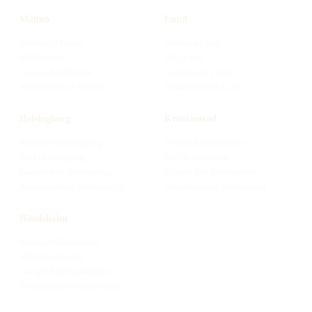
Malmö
Lund
Webbyrå
Malmö
Webbyrå
Lund
SEO
Malmö
SEO
Lund
Google Ads
Malmö
Google Ads
Lund
AI-automation
Malmö
AI-automation
Lund
Helsingborg
Kristianstad
Webbyrå
Helsingborg
Webbyrå
Kristianstad
SEO
Helsingborg
SEO
Kristianstad
Google Ads
Helsingborg
Google Ads
Kristianstad
AI-automation
Helsingborg
AI-automation
Kristianstad
Hässleholm
Webbyrå
Hässleholm
SEO
Hässleholm
Google Ads
Hässleholm
AI-automation
Hässleholm