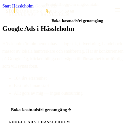
Projekt
Blogg
Om mig
Kontakt
Start
·
Hässleholm
·
Google Ads
sto
t
073-554 69 68
MARKETING
GOOGLE ADS · HÄSSLEHOLM
Boka kostnadsfri genomgång
Google Ads i Hässleholm
Hässleholm är min hemmabas — logistik, tillverkning, handel och
massor av lokala hantverkare och småföretag. Här är konkurrensen
på Google låg, klicken billiga och vägen till lönsamhet kort för dig
som vill synas först.
10+ års erfarenhet
Fast pris innan start
Allt görs av mig — ingen outsourcing
Boka kostnadsfri genomgång
GOOGLE ADS I HÄSSLEHOLM