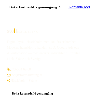
Kontakta
Joel
Boka kostnadsfri genomgång
sto
t
MARKETING
Digital byrå i Hässleholm med 10+ års erfarenhet.
Moderna hemsidor, e-handel, SEO, Google Ads och
AI-automation — med enterprise-kvalitet till företag
i hela Skåne och Sverige.
073-554 69 68
joel@stoltmarketing.se
Hässleholm, Skåne
Boka kostnadsfri genomgång