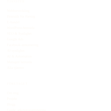
TJÄNSTER
Webbutveckling
Hemsida för företag
E-handel
WordPress-hemsida
SEO & Synlighet
Google Ads
Facebook-annonsering
AI-synlighet
AI & Automation
Managed hemsida
Alla tjänster
FÖRETAGET
Om mig
Projekt
Blogg
Guide: sökmotoroptimering