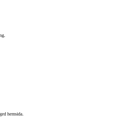
ng.
.
naged hemsida.