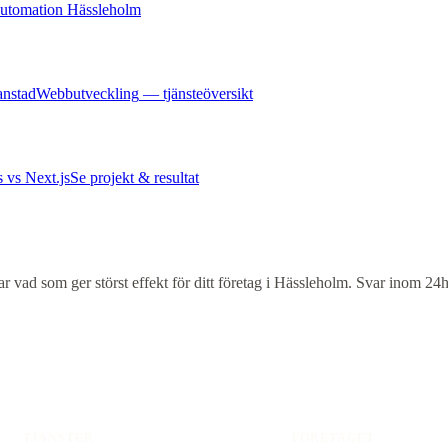
utomation Hässleholm
anstad
Webbutveckling
— tjänsteöversikt
 vs Next.js
Se projekt & resultat
vad som ger störst effekt för ditt företag i
Hässleholm
. Svar inom 24h
TJÄNSTER
FÖRETAGET