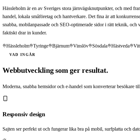
Hässleholm är en av Sveriges stora järnvägsknutpunkter, och med framti
handel, lokala småföretag och hantverkare. Det fina är att konkurrens
snabba, mobilanpassade och SEO-optimerade sidor i rätt teknik, och vi
faktiskt drar in kunder.
Hässleholm
Tyringe
Bjärnum
Vinslöv
Sösdala
Hästveda
Vit
VAD INGÅR
Webbutveckling som ger resultat.
Moderna, snabba hemsidor och e-handel som konverterar besökare till
Responsiv design
Sajten ser perfekt ut och fungerar lika bra på mobil, surfplatta och dato