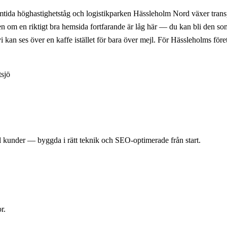
da höghastighetståg och logistikparken Hässleholm Nord växer transport,
en om en riktigt bra hemsida fortfarande är låg här — du kan bli den s
 kan ses över en kaffe istället för bara över mejl. För Hässleholms för
tsjö
 kunder — byggda i rätt teknik och SEO-optimerade från start.
r.