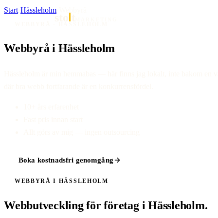
Start
·
Hässleholm
·
Webbyrå
sto
t
MARKETING
WEBBYRÅ · HÄSSLEHOLM
Webbyrå i Hässleholm
Hässleholm är min hemmabas — här finns jag lokalt, inte bakom en växel
där bra webb fortfarande är en konkurrensfördel.
10+ års erfarenhet
Fast pris innan start
Allt görs av mig — ingen outsourcing
Boka kostnadsfri genomgång
WEBBYRÅ I HÄSSLEHOLM
Webbutveckling för företag i Hässleholm.