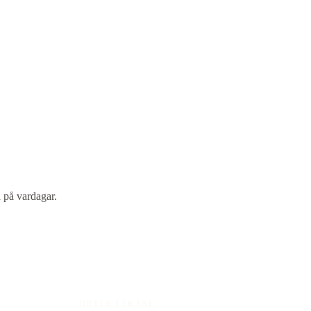
 på vardagar.
ORTER I SKÅNE