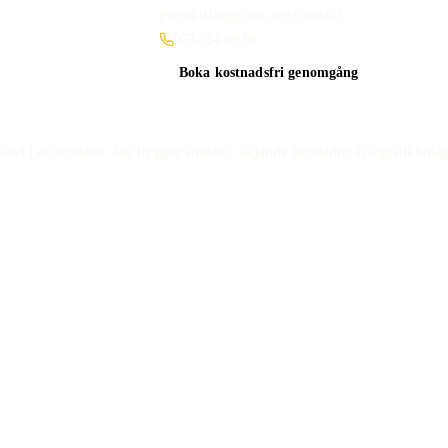
Projekt
Blogg
Om mig
Kontakt
073-554 69 68
Boka kostnadsfri genomgång
 i en storstad. Jag bygger snabba, säljande hemsidor åt logistikbolag, 