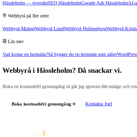
Hässleholm
— översikt
SEO Hässleholm
Google Ads Hässleholm
AI-a
Webbyrå
på fler orter
Webbyrå Malmö
Webbyrå Lund
Webbyrå Helsingborg
Webbyrå Kristi
Läs mer
Vad kostar en hemsida?
Så bygger du en hemsida som säljer
WordPress
Webbyrå
i
Hässleholm
? Då snackar vi.
Boka en kostnadsfri genomgång så går jag igenom ditt nuläge och visar 
Kontakta
Joel
Boka kostnadsfri genomgång
sto
t
MARKETING