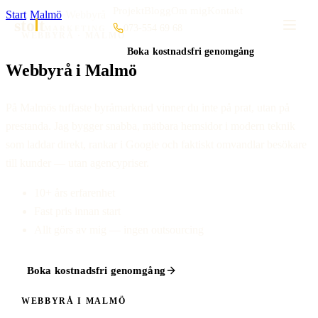
Projekt
Blogg
Om mig
Kontakt
Start
·
Malmö
·
Webbyrå
sto
t
073-554 69 68
MARKETING
WEBBYRÅ · MALMÖ
Boka kostnadsfri genomgång
Webbyrå i Malmö
På Malmös tuffaste byråmarknad vinner du inte på prat, utan på
prestanda. Jag bygger snabba, mätbara hemsidor i modern teknik
som laddar direkt, rankar i Google och faktiskt omvandlar besökare
till kunder — utan agencypriser.
10+ års erfarenhet
Fast pris innan start
Allt görs av mig — ingen outsourcing
Boka kostnadsfri genomgång
WEBBYRÅ I MALMÖ