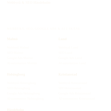
Webbyrå
& SEO
Hässleholm
WEBBYRÅ, SEO, GOOGLE ADS & AI I SKÅNE
Malmö
Lund
Webbyrå
Malmö
Webbyrå
Lund
SEO
Malmö
SEO
Lund
Google Ads
Malmö
Google Ads
Lund
AI-automation
Malmö
AI-automation
Lund
Helsingborg
Kristianstad
Webbyrå
Helsingborg
Webbyrå
Kristianstad
SEO
Helsingborg
SEO
Kristianstad
Google Ads
Helsingborg
Google Ads
Kristianstad
AI-automation
Helsingborg
AI-automation
Kristianstad
Hässleholm