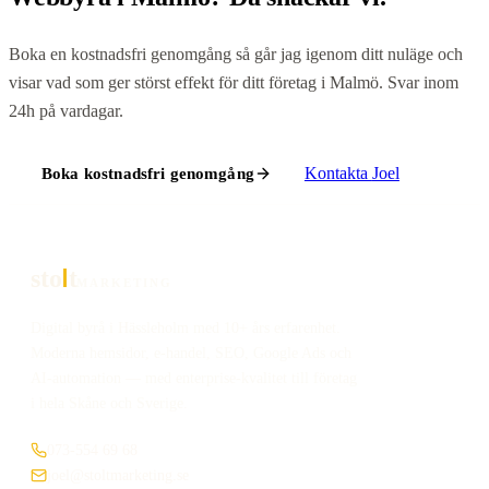
Boka en kostnadsfri genomgång så går jag igenom ditt nuläge och
visar vad som ger störst effekt för ditt företag i
Malmö
. Svar inom
24h på vardagar.
Kontakta
Joel
Boka kostnadsfri genomgång
sto
t
MARKETING
Digital byrå i Hässleholm med 10+ års erfarenhet.
Moderna hemsidor, e-handel, SEO, Google Ads och
AI-automation — med enterprise-kvalitet till företag
i hela Skåne och Sverige.
073-554 69 68
joel@stoltmarketing.se