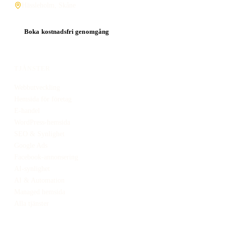
Hässleholm, Skåne
Boka kostnadsfri genomgång
TJÄNSTER
Webbutveckling
Hemsida för företag
E-handel
WordPress-hemsida
SEO & Synlighet
Google Ads
Facebook-annonsering
AI-synlighet
AI & Automation
Managed hemsida
Alla tjänster