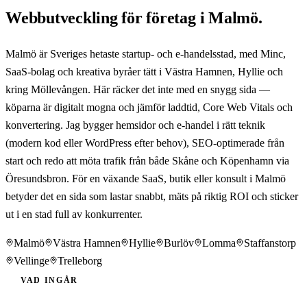
Webbutveckling för företag i Malmö.
Malmö är Sveriges hetaste startup- och e-handelsstad, med Minc,
SaaS-bolag och kreativa byråer tätt i Västra Hamnen, Hyllie och
kring Möllevången. Här räcker det inte med en snygg sida —
köparna är digitalt mogna och jämför laddtid, Core Web Vitals och
konvertering. Jag bygger hemsidor och e-handel i rätt teknik
(modern kod eller WordPress efter behov), SEO-optimerade från
start och redo att möta trafik från både Skåne och Köpenhamn via
Öresundsbron. För en växande SaaS, butik eller konsult i Malmö
betyder det en sida som lastar snabbt, mäts på riktig ROI och sticker
ut i en stad full av konkurrenter.
Malmö
Västra Hamnen
Hyllie
Burlöv
Lomma
Staffanstorp
Vellinge
Trelleborg
VAD INGÅR