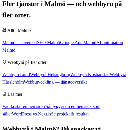
Fler tjänster i Malmö — och webbyrå på
fler orter.
Allt i
Malmö
Malmö
— översikt
SEO Malmö
Google Ads Malmö
AI-automation
Malmö
Webbyrå
på fler orter
Webbyrå Lund
Webbyrå Helsingborg
Webbyrå Kristianstad
Webbyrå
Hässleholm
Webbutveckling
— tjänsteöversikt
Läs mer
Vad kostar en hemsida?
Så bygger du en hemsida som
säljer
WordPress vs Next.js
Se projekt & resultat
Webbyrå
i
Malmö
? Då snackar vi.