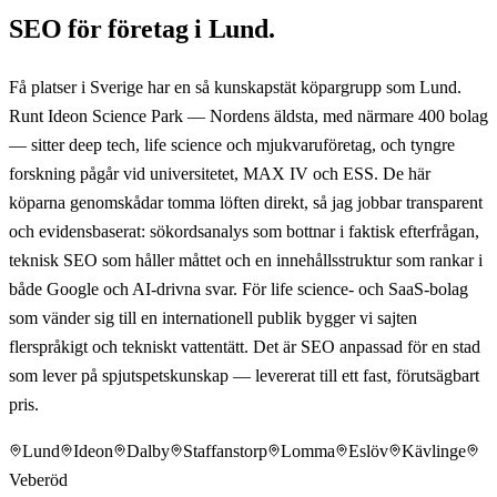
SEO för företag i Lund.
Få platser i Sverige har en så kunskapstät köpargrupp som Lund.
Runt Ideon Science Park — Nordens äldsta, med närmare 400 bolag
— sitter deep tech, life science och mjukvaruföretag, och tyngre
forskning pågår vid universitetet, MAX IV och ESS. De här
köparna genomskådar tomma löften direkt, så jag jobbar transparent
och evidensbaserat: sökordsanalys som bottnar i faktisk efterfrågan,
teknisk SEO som håller måttet och en innehållsstruktur som rankar i
både Google och AI-drivna svar. För life science- och SaaS-bolag
som vänder sig till en internationell publik bygger vi sajten
flerspråkigt och tekniskt vattentätt. Det är SEO anpassad för en stad
som lever på spjutspetskunskap — levererat till ett fast, förutsägbart
pris.
Lund
Ideon
Dalby
Staffanstorp
Lomma
Eslöv
Kävlinge
Veberöd