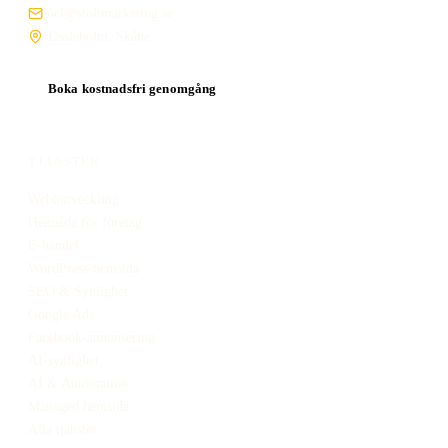
joel@stoltmarketing.se
Hässleholm, Skåne
Boka kostnadsfri genomgång
TJÄNSTER
Webbutveckling
Hemsida för företag
E-handel
WordPress-hemsida
SEO & Synlighet
Google Ads
Facebook-annonsering
AI-synlighet
AI & Automation
Managed hemsida
Alla tjänster