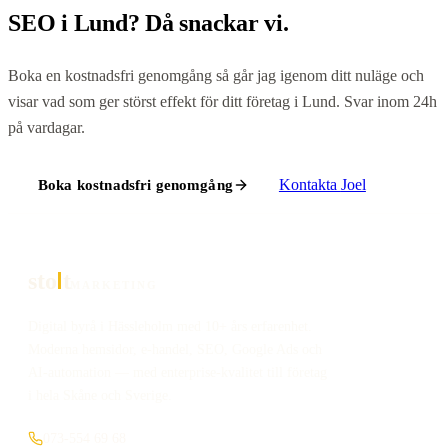
SEO
i
Lund
? Då snackar vi.
Boka en kostnadsfri genomgång så går jag igenom ditt nuläge och
visar vad som ger störst effekt för ditt företag i
Lund
. Svar inom 24h
på vardagar.
Kontakta
Joel
Boka kostnadsfri genomgång
sto
t
MARKETING
Digital byrå i Hässleholm med 10+ års erfarenhet.
Moderna hemsidor, e-handel, SEO, Google Ads och
AI-automation — med enterprise-kvalitet till företag
i hela Skåne och Sverige.
073-554 69 68