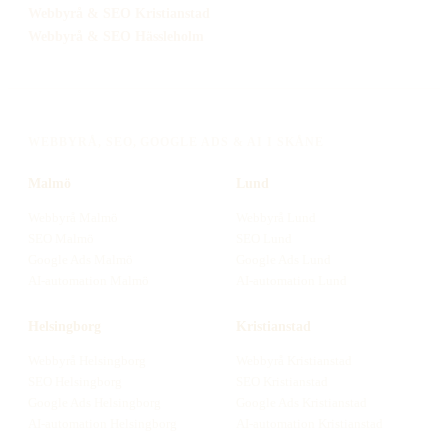
Webbyrå
& SEO
Kristianstad
Webbyrå
& SEO
Hässleholm
WEBBYRÅ, SEO, GOOGLE ADS & AI I SKÅNE
Malmö
Lund
Webbyrå
Malmö
Webbyrå
Lund
SEO
Malmö
SEO
Lund
Google Ads
Malmö
Google Ads
Lund
AI-automation
Malmö
AI-automation
Lund
Helsingborg
Kristianstad
Webbyrå
Helsingborg
Webbyrå
Kristianstad
SEO
Helsingborg
SEO
Kristianstad
Google Ads
Helsingborg
Google Ads
Kristianstad
AI-automation
Helsingborg
AI-automation
Kristianstad