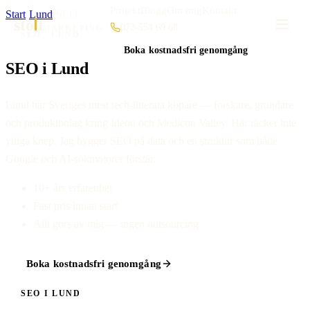
Projekt
Blogg
Om mig
Kontakt
Start
·
Lund
·
SEO
sto
t
073-554 69 68
MARKETING
SEO · LUND
Boka kostnadsfri genomgång
SEO i Lund
Lund har Sveriges mest tech-litterata köpare — forskare, grundare
och produktbolag kring Ideon och Medicon Valley. Här räcker inte
ytliga knep. Jag bygger SEO på data och en struktur som både
Google och AI-sökmotorer förstår.
10+ års erfarenhet
Fast pris innan start
Allt görs av mig — ingen outsourcing
Boka kostnadsfri genomgång
SEO I LUND