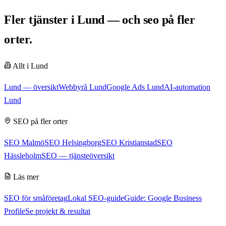
Fler tjänster i Lund — och seo på fler
orter.
Allt i
Lund
Lund
— översikt
Webbyrå Lund
Google Ads Lund
AI-automation
Lund
SEO
på fler orter
SEO Malmö
SEO Helsingborg
SEO Kristianstad
SEO
Hässleholm
SEO
— tjänsteöversikt
Läs mer
SEO för småföretag
Lokal SEO-guide
Guide: Google Business
Profile
Se projekt & resultat